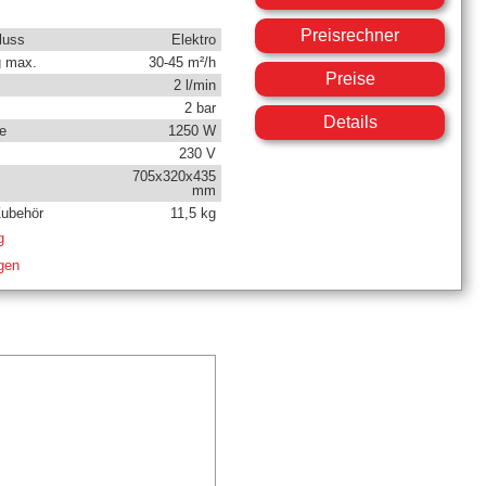
Preisrechner
luss
Elektro
g max.
30-45 m²/h
Preise
2 l/min
2 bar
Details
e
1250 W
230 V
705x320x435
mm
Zubehör
11,5 kg
g
igen