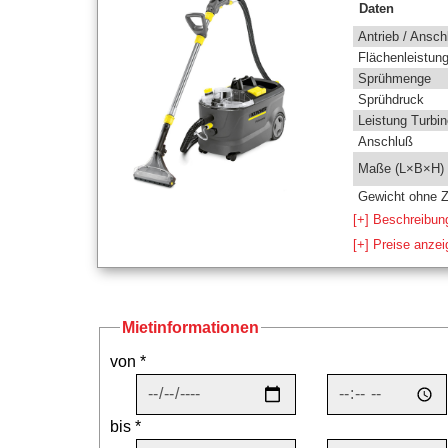
Daten
Antrieb / Ansch
Flächenleistun
Sprühmenge
Sprühdruck
Leistung Turbin
Anschluß
Maße (L×B×H)
Gewicht ohne 
[+] Beschreibun
[+] Preise anze
Mietinformationen
von *
bis *