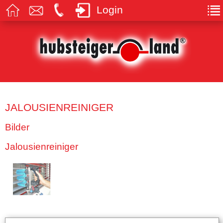
Login
JALOUSIENREINIGER
Bilder
Jalousienreiniger