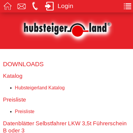
Login
DOWNLOADS
Katalog
Hubsteigerland Katalog
Preisliste
Preisliste
Datenblätter Selbstfahrer LKW 3,5t Führerschein
B oder 3