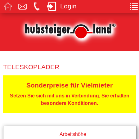
Login
TELESKOPLADER
Sonderpreise für Vielmieter
Setzen Sie sich mit uns in Verbindung, Sie erhalten
besondere Konditionen.
Arbeitshöhe