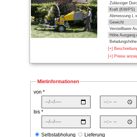
Zulässiger Dur
Kraft (KW/PS)
Abmessung L x
Gewicht
Verstellbarer A
Höhe Ausgang 
Beladungshöhe 
[+] Beschreibun
[+] Preise anze
Mietinformationen
von *
bis *
Selbstabholung
Lieferung