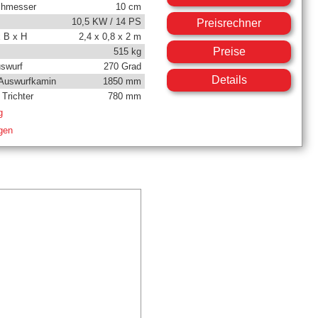
chmesser
10 cm
10,5 KW / 14 PS
Preisrechner
 B x H
2,4 x 0,8 x 2 m
Preise
515 kg
uswurf
270 Grad
Details
Auswurfkamin
1850 mm
Trichter
780 mm
g
igen