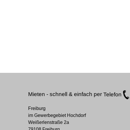
Mieten - schnell & einfach per
Telefon
Freiburg
im Gewerbegebiet Hochdorf
Weißerlenstraße 2a
79108 Freiburg