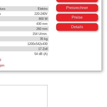
Preisrechner
luss
Elektro
s
220-240V
Preise
800 W
430 mm
Details
260 mm
154 U/min.
35 kg
1200x542x430
17 Zoll
54 dB (A)
g
igen