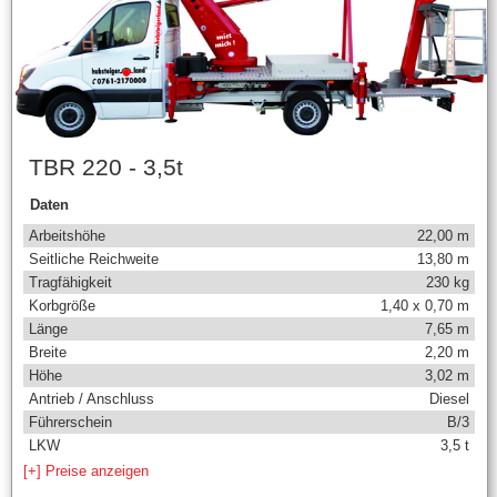
TBR 220 - 3,5t
Daten
Arbeitshöhe
22,00 m
Seitliche Reichweite
13,80 m
Tragfähigkeit
230 kg
Korbgröße
1,40 x 0,70 m
Länge
7,65 m
Breite
2,20 m
Höhe
3,02 m
Antrieb / Anschluss
Diesel
Führerschein
B/3
LKW
3,5 t
[+] Preise anzeigen