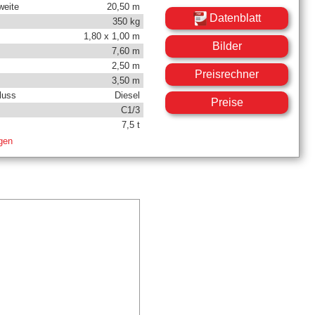
weite
20,50 m
Datenblatt
350 kg
1,80 x 1,00 m
Bilder
7,60 m
2,50 m
Preisrechner
3,50 m
luss
Diesel
Preise
C1/3
7,5 t
igen