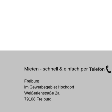
Mieten - schnell & einfach per
Telefon
Freiburg
im Gewerbegebiet Hochdorf
Weißerlenstraße 2a
79108 Freiburg