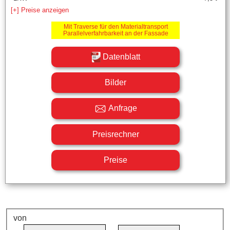
[+] Preise anzeigen
Mit Traverse für den Materialtransport
Parallelverfahrbarkeit an der Fassade
Datenblatt
Bilder
Anfrage
Preisrechner
Preise
von