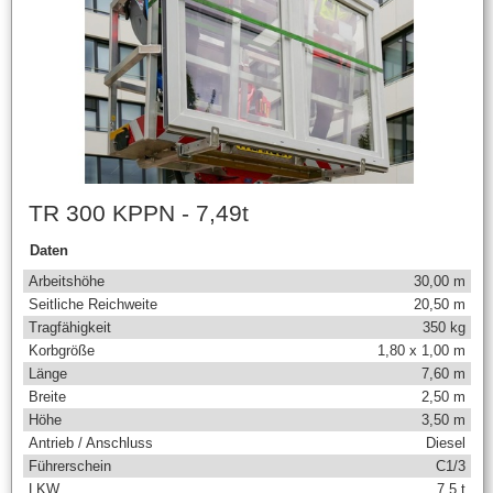
TR 300 KPPN - 7,49t
Daten
Arbeitshöhe
30,00 m
Seitliche Reichweite
20,50 m
Tragfähigkeit
350 kg
Korbgröße
1,80 x 1,00 m
Länge
7,60 m
Breite
2,50 m
Höhe
3,50 m
Antrieb / Anschluss
Diesel
Führerschein
C1/3
LKW
7,5 t