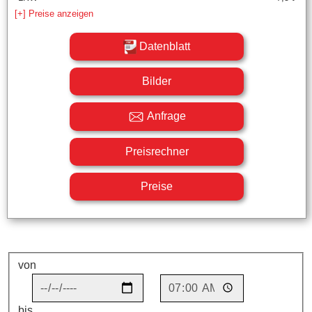
[+] Preise anzeigen
Datenblatt
Bilder
Anfrage
Preisrechner
Preise
von
bis