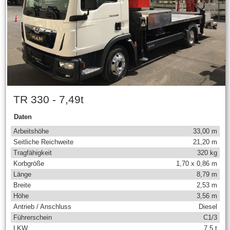
TR 330 - 7,49t
Daten
Arbeitshöhe
33,00 m
Seitliche Reichweite
21,20 m
Tragfähigkeit
320 kg
Korbgröße
1,70 x 0,86 m
Länge
8,79 m
Breite
2,53 m
Höhe
3,56 m
Antrieb / Anschluss
Diesel
Führerschein
C1/3
LKW
7,5 t